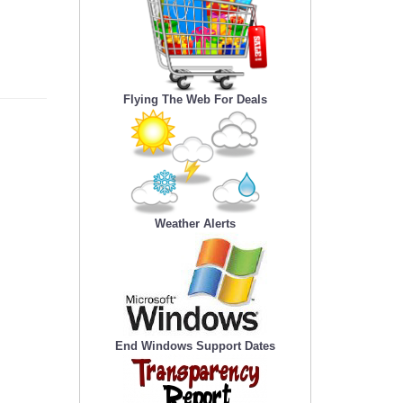
Flying The Web For Deals
Weather Alerts
End Windows Support Dates