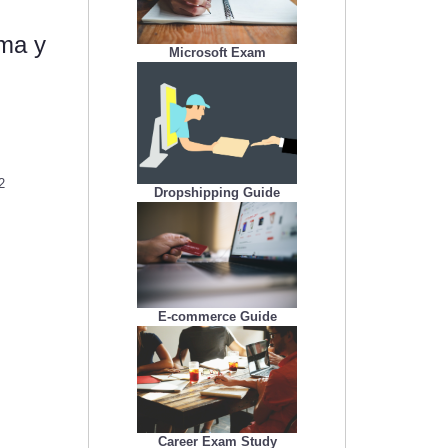
ima y
Microsoft Exam
2
Dropshipping Guide
E-commerce Guide
Career Exam Study