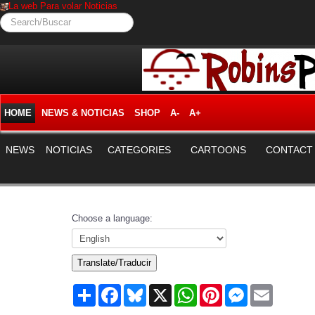
La web Para volar Noticias
Search/Buscar
HOME
NEWS & NOTICIAS
SHOP
A-
A+
NEWS
NOTICIAS
CATEGORIES
CARTOONS
CONTACT
Choose a language:
Translate/Traducir
Share
Facebook
Bluesky
X
WhatsApp
Pinterest
Messenger
Email