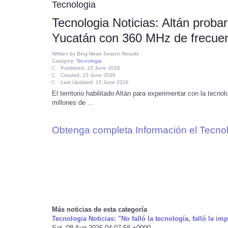
Tecnologia
Tecnologia Noticias: Altán proba
Yucatán con 360 MHz de frecue
Written by
Bing News Search Results
Category:
Tecnologia
Published: 15 June 2026
Created: 15 June 2026
Last Updated: 15 June 2026
El territorio habilitado Altán para experimentar con la te
millones de ...
Obtenga completa Información el Tecnol
Más noticias de esta categoría
Tecnologia Noticias: "No falló la tecnología, falló la i
Sat, 08 Aug 2026 04:07:58 +0000