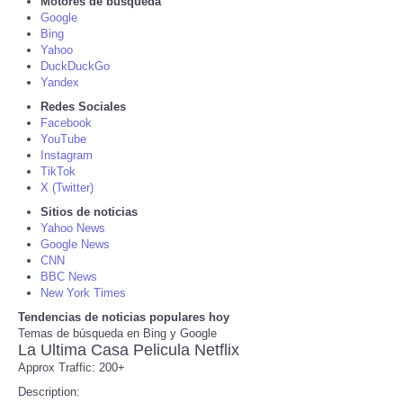
Motores de búsqueda
Google
Tecnologia
Bing
Yahoo
DuckDuckGo
Tiempo
Yandex
Redes Sociales
Facebook
CATEGORIES
YouTube
Instagram
CARTOONS
TikTok
X (Twitter)
Sitios de noticias
CONTACT
Yahoo News
Google News
CNN
SEARCH
BBC News
New York Times
SHOPPING
Tendencias de noticias populares hoy
Temas de búsqueda en Bing y Google
La Ultima Casa Pelicula Netflix
Daily Deals
Approx Traffic: 200+
Description:
RobinsPost Store