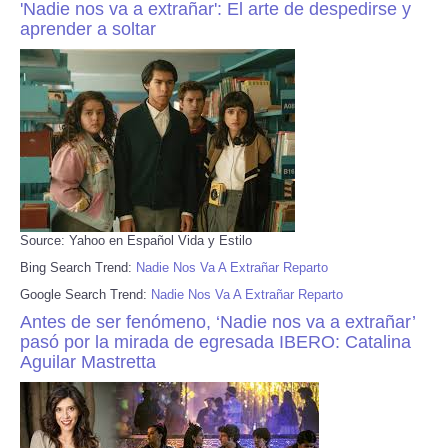
'Nadie nos va a extrañar': El arte de despedirse y
aprender a soltar
Source: Yahoo en Español Vida y Estilo
Bing Search Trend:
Nadie Nos Va A Extrañar Reparto
Google Search Trend:
Nadie Nos Va A Extrañar Reparto
Antes de ser fenómeno, ‘Nadie nos va a extrañar’
pasó por la mirada de egresada IBERO: Catalina
Aguilar Mastretta