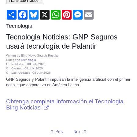
Translate/Traducir
Consumer
Share
Facebook
Bluesky
X
WhatsApp
Pinterest
Messenger
Email
Consumer Affairs Recalls
Tecnologia
Tecnologia Noticias: GNP Seguros
Food & Drug Recalls
usará tecnología de Palantir
Product Safety News
Written by
Bing News Search Results
Category:
Tecnologia
Published: 08 July 2026
Created: 08 July 2026
Entertainment
Last Updated: 08 July 2026
GNP Seguros y Palantir impulsan la inteligencia artificial con el primer
despliegue corporativo en América Latina.
Health
Obtenga completa Información el Tecnologia
Pets
Bing Noticias
Politics
Press Releases
Prev
Next