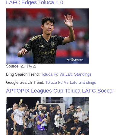
LAFC Edges Toluca 1-0
Source: 스타뉴스
Bing Search Trend:
Toluca Fc Vs Lafc Standings
Google Search Trend:
Toluca Fc Vs Lafc Standings
APTOPIX Leagues Cup Toluca LAFC Soccer