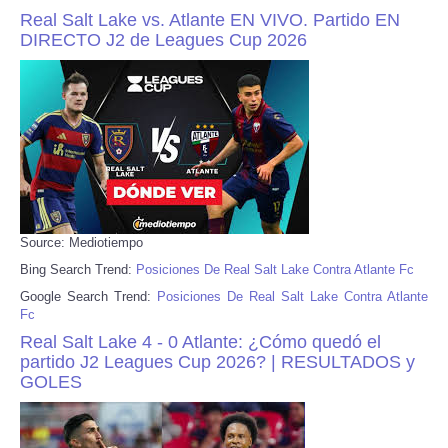
Real Salt Lake vs. Atlante EN VIVO. Partido EN
DIRECTO J2 de Leagues Cup 2026
Source: Mediotiempo
Bing Search Trend:
Posiciones De Real Salt Lake Contra Atlante Fc
Google Search Trend:
Posiciones De Real Salt Lake Contra Atlante
Fc
Real Salt Lake 4 - 0 Atlante: ¿Cómo quedó el
partido J2 Leagues Cup 2026? | RESULTADOS y
GOLES