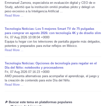
Emmanuel Zamora, especialista en evaluación digital y CEO de e-
Study, advirtió que la institución omitió pruebas piloto y delegó un
Portada de Noticias
peso excesivo a la Inteligencia Artificial ...
Read More ...
America Latina
Tecnologia Noticias: Los 5 mejores Smart TV de 75 pulgadas
Ciencia
para comprar en agosto 2026: con tecnología 4K y de diseño slim
Fri, 07 Aug 2026 10:08:04 +0000
Equipa tu hogar con los televisores de pantalla gigante más delgados,
Deportes
potentes y preparados para evitar reflejos en México.
Read More ...
EEUU
Tecnologia Noticias: Opciones de tecnología para regalar en el
Día del Niño: notebooks y procesadores
Especiales
Fri, 07 Aug 2026 07:16:23 +0000
AMD presenta alternativas para acompañar el aprendizaje, el juego y
Internacionales
la creación de contenido para este Día del Niño.
Read More ...
Negocios
🔎 Buscar este tema en plataformas populares
Salud