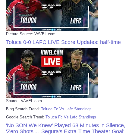
Picture Source: VAVEL.com
Toluca 0-0 LAFC LIVE Score Updates: half-time
Source: VAVEL.com
Bing Search Trend:
Toluca Fc Vs Lafc Standings
Google Search Trend:
Toluca Fc Vs Lafc Standings
'No SON We Knew' Played 68 Minutes in Silence,
'Zero Shots'... 'Segura's Extra-Time Theater Goal'