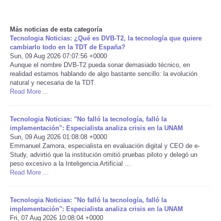
Reviews
Más noticias de esta categoría
Tecnologia Noticias: ¿Qué es DVB-T2, la tecnología que quiere
Science
cambiarlo todo en la TDT de España?
Sun, 09 Aug 2026 07:07:56 +0000
Aunque el nombre DVB-T2 pueda sonar demasiado técnico, en
Social
realidad estamos hablando de algo bastante sencillo: la evolución
natural y necesaria de la TDT.
Sports
Read More ...
Technology
Tecnologia Noticias: "No falló la tecnología, falló la
implementación": Especialista analiza crisis en la UNAM
Sun, 09 Aug 2026 01:08:08 +0000
Travel
Emmanuel Zamora, especialista en evaluación digital y CEO de e-
Study, advirtió que la institución omitió pruebas piloto y delegó un
peso excesivo a la Inteligencia Artificial ...
USA
Read More ...
World
Tecnologia Noticias: "No falló la tecnología, falló la
implementación": Especialista analiza crisis en la UNAM
NOTICIAS
Fri, 07 Aug 2026 10:08:04 +0000