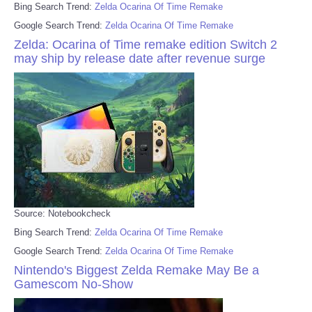
Bing Search Trend:
Zelda Ocarina Of Time Remake
Google Search Trend:
Zelda Ocarina Of Time Remake
Zelda: Ocarina of Time remake edition Switch 2
may ship by release date after revenue surge
Source: Notebookcheck
Bing Search Trend:
Zelda Ocarina Of Time Remake
Google Search Trend:
Zelda Ocarina Of Time Remake
Nintendo's Biggest Zelda Remake May Be a
Gamescom No-Show