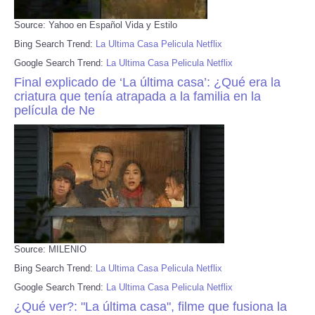
Source: Yahoo en Español Vida y Estilo
Bing Search Trend:
La Ultima Casa Pelicula Netflix
Google Search Trend:
La Ultima Casa Pelicula Netflix
Final explicado de ‘La última casa’: ¿Qué era la
criatura que tenía atrapada a la familia en la
película de Ne
Source: MILENIO
Bing Search Trend:
La Ultima Casa Pelicula Netflix
Google Search Trend:
La Ultima Casa Pelicula Netflix
¿Qué ver?: "La última casa", filme que fusiona la