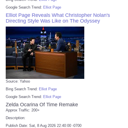
Google Search Trend:
Elliot Page
Elliot Page Reveals What Christopher Nolan's
Directing Style Was Like on The Odyssey
Source: Yahoo
Bing Search Trend:
Elliot Page
Google Search Trend:
Elliot Page
Zelda Ocarina Of Time Remake
Approx Traffic: 200+
Description:
Publish Date: Sat, 8 Aug 2026 22:40:00 -0700