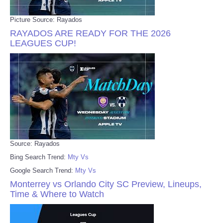
Picture Source: Rayados
RAYADOS ARE READY FOR THE 2026
LEAGUES CUP!
Source: Rayados
Bing Search Trend:
Mty Vs
Google Search Trend:
Mty Vs
Monterrey vs Orlando City SC Preview, Lineups,
Time & Where to Watch