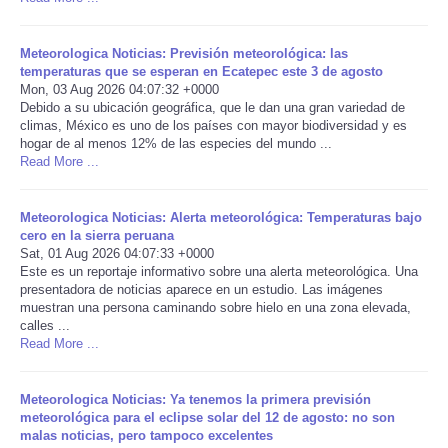
Portada de Noticias
Meteorologica Noticias: Previsión meteorológica: las
temperaturas que se esperan en Ecatepec este 3 de agosto
America Latina
Mon, 03 Aug 2026 04:07:32 +0000
Debido a su ubicación geográfica, que le dan una gran variedad de
climas, México es uno de los países con mayor biodiversidad y es
Ciencia
hogar de al menos 12% de las especies del mundo ...
Read More ...
Deportes
Meteorologica Noticias: Alerta meteorológica: Temperaturas bajo
cero en la sierra peruana
EEUU
Sat, 01 Aug 2026 04:07:33 +0000
Este es un reportaje informativo sobre una alerta meteorológica. Una
Especiales
presentadora de noticias aparece en un estudio. Las imágenes
muestran una persona caminando sobre hielo en una zona elevada,
calles ...
Internacionales
Read More ...
Negocios
Meteorologica Noticias: Ya tenemos la primera previsión
meteorológica para el eclipse solar del 12 de agosto: no son
malas noticias, pero tampoco excelentes
Salud