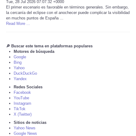
Tue, 28 Jul 2026 07:07:32 +0000
El primer escenario es favorable en términos generales. Sin embargo,
Tecnologia
la cercanía del eclipse con el anochecer puede complicar la visibilidad
en muchos puntos de España ...
Read More ...
Tiempo
CATEGORIES
🔎 Buscar este tema en plataformas populares
Motores de búsqueda
Google
CARTOONS
Bing
Yahoo
CONTACT
DuckDuckGo
Yandex
Redes Sociales
SEARCH
Facebook
YouTube
Instagram
SHOPPING
TikTok
X (Twitter)
Daily Deals
Sitios de noticias
Yahoo News
Google News
RobinsPost Store