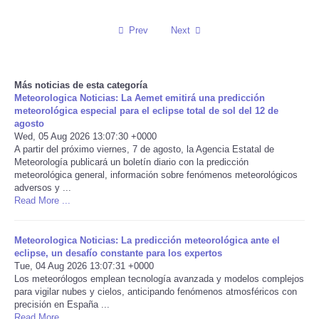
Reviews
Prev
Next
Science
Más noticias de esta categoría
Social
Meteorologica Noticias: La Aemet emitirá una predicción
meteorológica especial para el eclipse total de sol del 12 de
agosto
Sports
Wed, 05 Aug 2026 13:07:30 +0000
A partir del próximo viernes, 7 de agosto, la Agencia Estatal de
Meteorología publicará un boletín diario con la predicción
Technology
meteorológica general, información sobre fenómenos meteorológicos
adversos y ...
Read More ...
Travel
USA
Meteorologica Noticias: La predicción meteorológica ante el
eclipse, un desafío constante para los expertos
Tue, 04 Aug 2026 13:07:31 +0000
World
Los meteorólogos emplean tecnología avanzada y modelos complejos
para vigilar nubes y cielos, anticipando fenómenos atmosféricos con
precisión en España ...
NOTICIAS
Read More ...