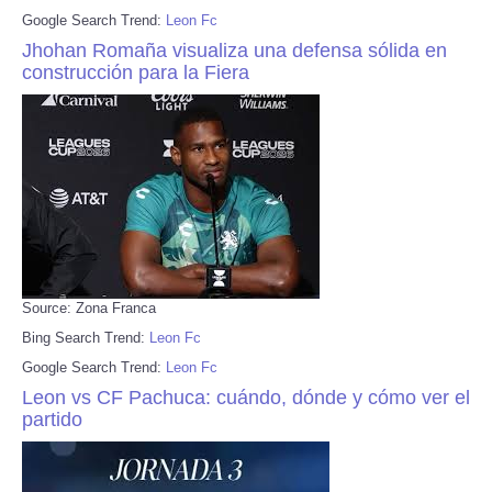
Google Search Trend:
Leon Fc
Jhohan Romaña visualiza una defensa sólida en
construcción para la Fiera
Source: Zona Franca
Bing Search Trend:
Leon Fc
Google Search Trend:
Leon Fc
Leon vs CF Pachuca: cuándo, dónde y cómo ver el
partido