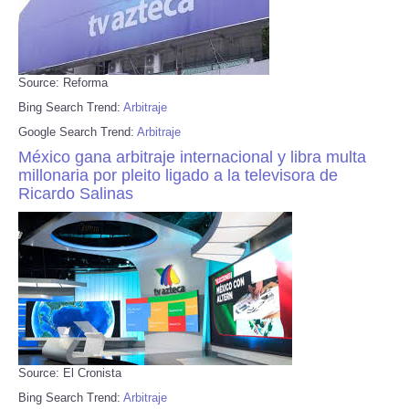
Source: Reforma
Bing Search Trend:
Arbitraje
Google Search Trend:
Arbitraje
México gana arbitraje internacional y libra multa
millonaria por pleito ligado a la televisora de
Ricardo Salinas
Source: El Cronista
Bing Search Trend:
Arbitraje