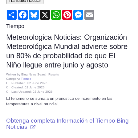
Translate/Traducir
Consumer
Share
Facebook
Bluesky
X
WhatsApp
Pinterest
Messenger
Email
Consumer Affairs Recalls
Tiempo
Meteorologica Noticias: Organización
Food & Drug Recalls
Meteorológica Mundial advierte sobre
un 80% de probabilidad de que El
Product Safety News
Niño llegue entre junio y agosto
Entertainment
Written by
Bing News Search Results
Category:
Tiempo
Published: 02 June 2026
Health
Created: 02 June 2026
Last Updated: 02 June 2026
El fenómeno se suma a un pronóstico de incremento en las
Pets
temperaturas a nivel mundial.
Politics
Obtenga completa Información el Tiempo Bing
Noticias
Press Releases