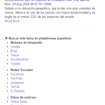
Mon, 03 Aug 2026 04:07:32 +0000
Debido a su ubicación geográfica, que le dan una gran variedad de
Tecnologia
climas, México es uno de los países con mayor biodiversidad y es
hogar de al menos 12% de las especies del mundo ...
Tiempo
Read More ...
CATEGORIES
🔎 Buscar este tema en plataformas populares
Motores de búsqueda
CARTOONS
Google
Bing
Yahoo
CONTACT
DuckDuckGo
Yandex
SEARCH
Redes Sociales
Facebook
YouTube
SHOPPING
Instagram
TikTok
X (Twitter)
Daily Deals
Sitios de noticias
Yahoo News
RobinsPost Store