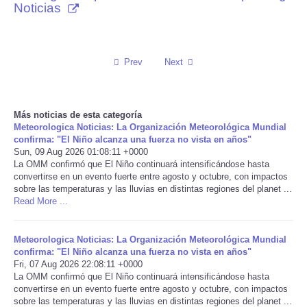
Noticias
Reviews
Science
Prev
Next
Social
Más noticias de esta categoría
Sports
Meteorologica Noticias: La Organización Meteorológica Mundial
confirma: "El Niño alcanza una fuerza no vista en años"
Sun, 09 Aug 2026 01:08:11 +0000
Technology
La OMM confirmó que El Niño continuará intensificándose hasta
convertirse en un evento fuerte entre agosto y octubre, con impactos
sobre las temperaturas y las lluvias en distintas regiones del planet ...
Travel
Read More ...
USA
Meteorologica Noticias: La Organización Meteorológica Mundial
confirma: "El Niño alcanza una fuerza no vista en años"
World
Fri, 07 Aug 2026 22:08:11 +0000
La OMM confirmó que El Niño continuará intensificándose hasta
convertirse en un evento fuerte entre agosto y octubre, con impactos
NOTICIAS
sobre las temperaturas y las lluvias en distintas regiones del planet ...