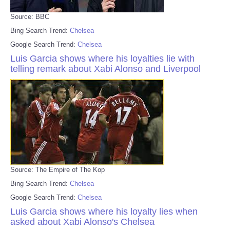
Source: BBC
Bing Search Trend:
Chelsea
Google Search Trend:
Chelsea
Luis Garcia shows where his loyalties lie with
telling remark about Xabi Alonso and Liverpool
Source: The Empire of The Kop
Bing Search Trend:
Chelsea
Google Search Trend:
Chelsea
Luis Garcia shows where his loyalty lies when
asked about Xabi Alonso's Chelsea