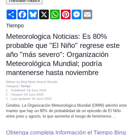
Translate/Traducir
Consumer
Share
Facebook
Bluesky
X
WhatsApp
Pinterest
Messenger
Email
Consumer Affairs Recalls
Tiempo
Meteorologica Noticias: Es 80%
Food & Drug Recalls
probable que "El Niño" regrese este
año "más severo": Organización
Product Safety News
Meteorológica Mundial; podría
Entertainment
mantenerse hasta noviembre
Written by
Bing News Search Results
Health
Category:
Tiempo
Published: 04 June 2026
Created: 04 June 2026
Last Updated: 04 June 2026
Pets
Ginebra. La Organización Meteorológica Mundial (OMM) advirtió este
martes que hay un 80% de probabilidad de un episodio de El Niño
Politics
entre junio y agosto, lo que aumenta el riesgo de fenómenos ...
Press Releases
Obtenga completa Información el Tiempo Bing