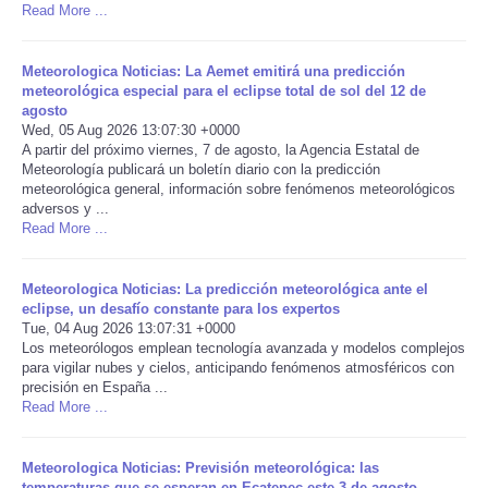
Read More ...
Portada de Noticias
Meteorologica Noticias: La Aemet emitirá una predicción
meteorológica especial para el eclipse total de sol del 12 de
America Latina
agosto
Wed, 05 Aug 2026 13:07:30 +0000
Ciencia
A partir del próximo viernes, 7 de agosto, la Agencia Estatal de
Meteorología publicará un boletín diario con la predicción
meteorológica general, información sobre fenómenos meteorológicos
Deportes
adversos y ...
Read More ...
EEUU
Meteorologica Noticias: La predicción meteorológica ante el
eclipse, un desafío constante para los expertos
Especiales
Tue, 04 Aug 2026 13:07:31 +0000
Los meteorólogos emplean tecnología avanzada y modelos complejos
Internacionales
para vigilar nubes y cielos, anticipando fenómenos atmosféricos con
precisión en España ...
Read More ...
Negocios
Meteorologica Noticias: Previsión meteorológica: las
Salud
temperaturas que se esperan en Ecatepec este 3 de agosto