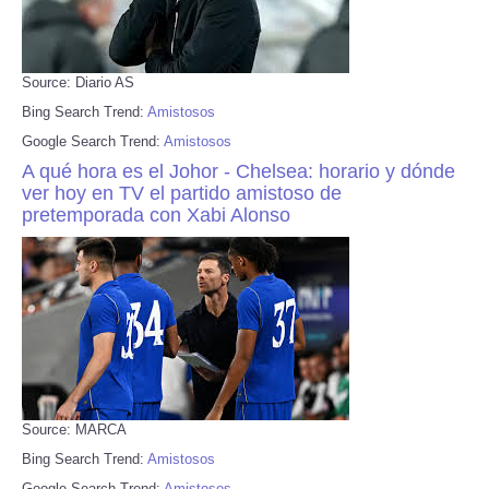
Source: Diario AS
Bing Search Trend:
Amistosos
Google Search Trend:
Amistosos
A qué hora es el Johor - Chelsea: horario y dónde
ver hoy en TV el partido amistoso de
pretemporada con Xabi Alonso
Source: MARCA
Bing Search Trend:
Amistosos
Google Search Trend:
Amistosos