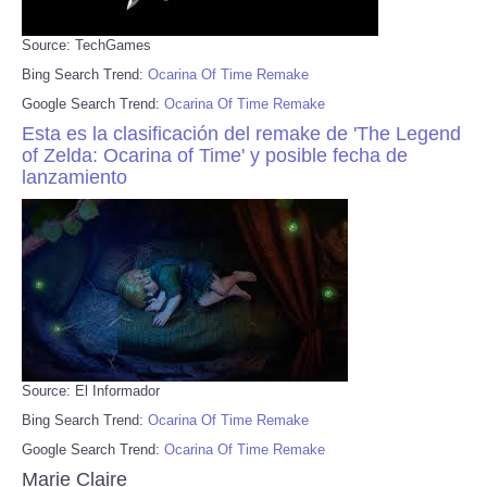
Source: TechGames
Bing Search Trend:
Ocarina Of Time Remake
Google Search Trend:
Ocarina Of Time Remake
Esta es la clasificación del remake de 'The Legend
of Zelda: Ocarina of Time' y posible fecha de
lanzamiento
Source: El Informador
Bing Search Trend:
Ocarina Of Time Remake
Google Search Trend:
Ocarina Of Time Remake
Marie Claire