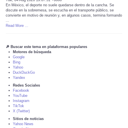
En México, el deporte no suele quedarse dentro de la cancha. Se
discute en la sobremesa, se escucha en el transporte público, se
Tecnologia
convierte en motivo de reunión y, en algunos casos, termina formando
...
Tiempo
Read More ...
CATEGORIES
🔎 Buscar este tema en plataformas populares
Motores de búsqueda
CARTOONS
Google
Bing
Yahoo
CONTACT
DuckDuckGo
Yandex
SEARCH
Redes Sociales
Facebook
YouTube
SHOPPING
Instagram
TikTok
X (Twitter)
Daily Deals
Sitios de noticias
Yahoo News
RobinsPost Store