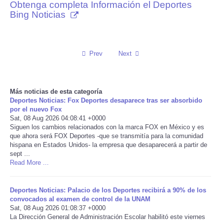
Obtenga completa Información el Deportes
Bing Noticias
Reviews
Science
Prev
Next
Social
Sports
Más noticias de esta categoría
Deportes Noticias: Fox Deportes desaparece tras ser absorbido
por el nuevo Fox
Technology
Sat, 08 Aug 2026 04:08:41 +0000
Siguen los cambios relacionados con la marca FOX en México y es
que ahora será FOX Deportes -que se transmitía para la comunidad
Travel
hispana en Estados Unidos- la empresa que desaparecerá a partir de
sept ...
Read More ...
USA
World
Deportes Noticias: Palacio de los Deportes recibirá a 90% de los
convocados al examen de control de la UNAM
Sat, 08 Aug 2026 01:08:37 +0000
NOTICIAS
La Dirección General de Administración Escolar habilitó este viernes