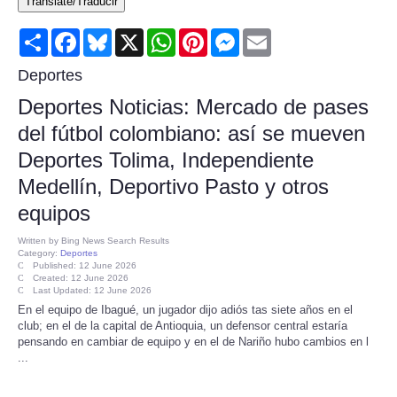
Translate/Traducir
Consumer
Share
Facebook
Bluesky
X
WhatsApp
Pinterest
Messenger
Email
Consumer Affairs Recalls
Deportes
Deportes Noticias: Mercado de pases
Food & Drug Recalls
del fútbol colombiano: así se mueven
Deportes Tolima, Independiente
Product Safety News
Medellín, Deportivo Pasto y otros
Entertainment
equipos
Written by
Bing News Search Results
Health
Category:
Deportes
Published: 12 June 2026
Created: 12 June 2026
Last Updated: 12 June 2026
Pets
En el equipo de Ibagué, un jugador dijo adiós tas siete años en el
club; en el de la capital de Antioquia, un defensor central estaría
Politics
pensando en cambiar de equipo y en el de Nariño hubo cambios en l
...
Press Releases