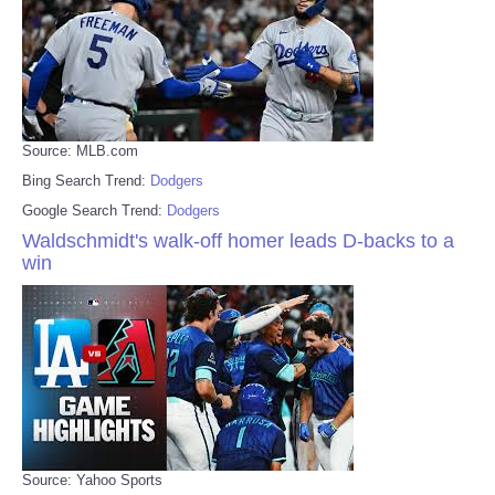
Source: MLB.com
Bing Search Trend:
Dodgers
Google Search Trend:
Dodgers
Waldschmidt's walk-off homer leads D-backs to a
win
Source: Yahoo Sports