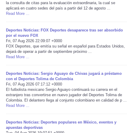
la consulta de citas para la evaluación extraordinaria, la cual se
aplicará en cuatro sedes del país a partir del 12 de agosto ...
Portada de Noticias
Read More ...
America Latina
Deportes Noticias: FOX Deportes desaparece tras ser absorbido
por el nuevo FOX
Ciencia
Fri, 07 Aug 2026 22:09:07 +0000
FOX Deportes, que emitía su señal en español para Estados Unidos,
dejará de operar a partir de septiembre próximo ...
Deportes
Read More ...
EEUU
Deportes Noticias: Sergio Aguayo de Chivas jugará a préstamo
con el Deportes Tolima de Colombia
Fri, 07 Aug 2026 07:17:12 +0000
Especiales
El futbolista mexicano Sergio Aguayo continuará su carrera en el
extranjero tras convertirse en nuevo jugador del Deportes Tolima de
Internacionales
Colombia. El delantero llega al conjunto colombiano en calidad de p ...
Read More ...
Negocios
Deportes Noticias: Deportes populares en México, eventos y
apuestas deportivas
Salud
Tue, 04 Aug 2026 19:07:51 +0000