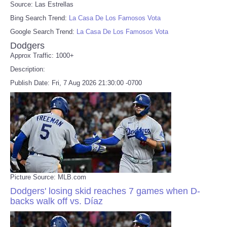
Source: Las Estrellas
Bing Search Trend:
La Casa De Los Famosos Vota
Google Search Trend:
La Casa De Los Famosos Vota
Dodgers
Approx Traffic: 1000+
Description:
Publish Date: Fri, 7 Aug 2026 21:30:00 -0700
Picture Source: MLB.com
Dodgers' losing skid reaches 7 games when D-
backs walk off vs. Díaz