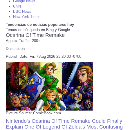
Google News
CNN
BBC News
Refund Policy
New York Times
Tendencias de noticias populares hoy
Temas de búsqueda en Bing y Google
Ocarina Of Time Remake
Approx Traffic: 200+
Description:
Publish Date: Fri, 7 Aug 2026 23:20:00 -0700
Picture Source: ComicBook.com
Nintendo's Ocarina Of Time Remake Could Finally
Explain One Of Legend Of Zelda's Most Confusing