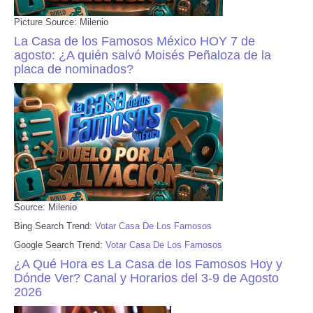
Picture Source: Milenio
La Casa de los Famosos México HOY 7 de
agosto: ¿A quién salvó Moisés Peñaloza de la
placa de nominados?
Source: Milenio
Bing Search Trend:
Votar Casa De Los Famosos
Google Search Trend:
Votar Casa De Los Famosos
¿A Qué Hora es La Casa de los Famosos Hoy y
Dónde Ver? Canal y Horarios del 3-9 de Agosto
2026