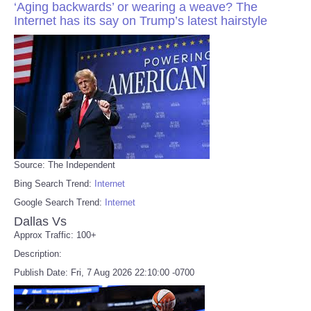
‘Aging backwards’ or wearing a weave? The
Internet has its say on Trump’s latest hairstyle
Source: The Independent
Bing Search Trend:
Internet
Google Search Trend:
Internet
Dallas Vs
Approx Traffic: 100+
Description:
Publish Date: Fri, 7 Aug 2026 22:10:00 -0700