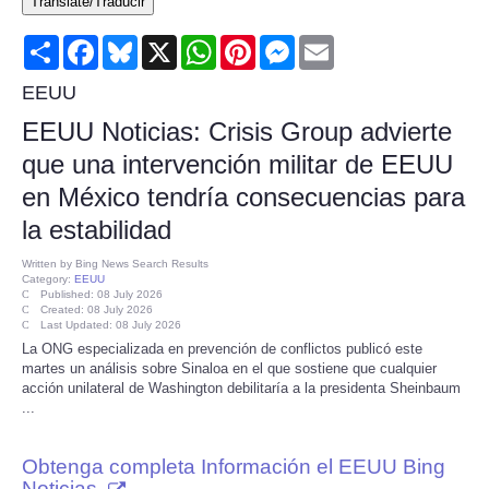
Translate/Traducir
Consumer
Share
Facebook
Bluesky
X
WhatsApp
Pinterest
Messenger
Email
Consumer Affairs Recalls
EEUU
EEUU Noticias: Crisis Group advierte
Food & Drug Recalls
que una intervención militar de EEUU
en México tendría consecuencias para
Product Safety News
la estabilidad
Entertainment
Written by
Bing News Search Results
Category:
EEUU
Published: 08 July 2026
Health
Created: 08 July 2026
Last Updated: 08 July 2026
La ONG especializada en prevención de conflictos publicó este
Pets
martes un análisis sobre Sinaloa en el que sostiene que cualquier
acción unilateral de Washington debilitaría a la presidenta Sheinbaum
...
Politics
Obtenga completa Información el EEUU Bing
Press Releases
Noticias