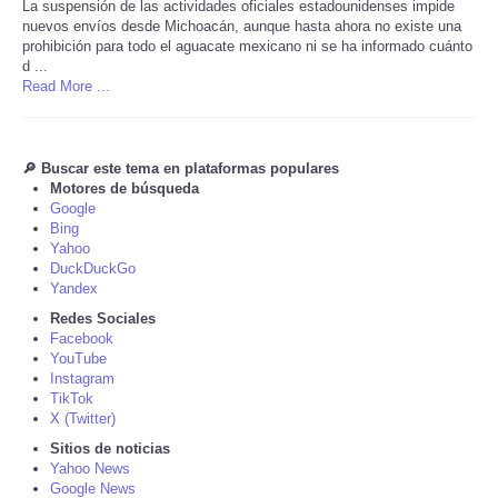
La suspensión de las actividades oficiales estadounidenses impide
nuevos envíos desde Michoacán, aunque hasta ahora no existe una
Tecnologia
prohibición para todo el aguacate mexicano ni se ha informado cuánto
d ...
Read More ...
Tiempo
CATEGORIES
🔎 Buscar este tema en plataformas populares
Motores de búsqueda
Google
CARTOONS
Bing
Yahoo
CONTACT
DuckDuckGo
Yandex
Redes Sociales
SEARCH
Facebook
YouTube
Instagram
SHOPPING
TikTok
X (Twitter)
Daily Deals
Sitios de noticias
Yahoo News
Google News
RobinsPost Store