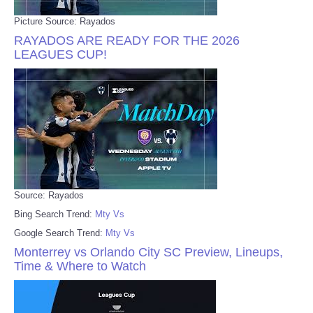
Picture Source: Rayados
RAYADOS ARE READY FOR THE 2026
LEAGUES CUP!
Source: Rayados
Bing Search Trend:
Mty Vs
Google Search Trend:
Mty Vs
Monterrey vs Orlando City SC Preview, Lineups,
Time & Where to Watch