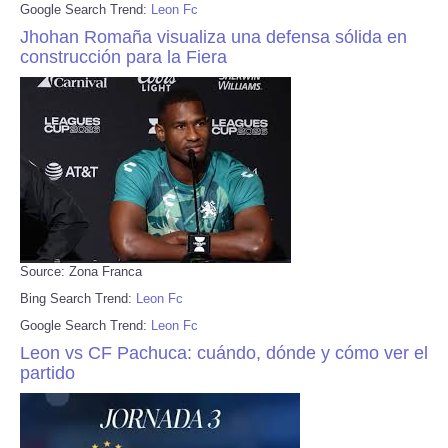
Google Search Trend:
Leon Fc
Jhohan Romaña visualiza una defensa sólida en
construcción para la Fiera
Source: Zona Franca
Bing Search Trend:
Leon Fc
Google Search Trend:
Leon Fc
Leon vs CF Pachuca: cuándo, dónde y cómo ver el
partido