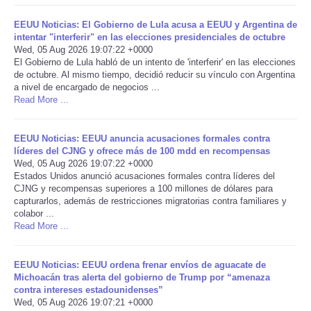
EEUU Noticias: El Gobierno de Lula acusa a EEUU y Argentina de
Portada de Noticias
intentar "interferir" en las elecciones presidenciales de octubre
Wed, 05 Aug 2026 19:07:22 +0000
America Latina
El Gobierno de Lula habló de un intento de 'interferir' en las elecciones
de octubre. Al mismo tiempo, decidió reducir su vínculo con Argentina
a nivel de encargado de negocios ...
Ciencia
Read More ...
Deportes
EEUU Noticias: EEUU anuncia acusaciones formales contra
líderes del CJNG y ofrece más de 100 mdd en recompensas
Wed, 05 Aug 2026 19:07:22 +0000
EEUU
Estados Unidos anunció acusaciones formales contra líderes del
CJNG y recompensas superiores a 100 millones de dólares para
Especiales
capturarlos, además de restricciones migratorias contra familiares y
colabor ...
Read More ...
Internacionales
EEUU Noticias: EEUU ordena frenar envíos de aguacate de
Negocios
Michoacán tras alerta del gobierno de Trump por “amenaza
contra intereses estadounidenses”
Wed, 05 Aug 2026 19:07:21 +0000
Salud