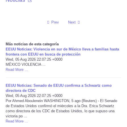
Reviews
Prev
Next
Science
Social
Más noticias de esta categoría
EEUU Noticias: Violencia en sur de México lleva a familias hasta
Sports
frontera con EEUU en busca de protección
Wed, 05 Aug 2026 22:07:25 +0000
MÉXICO VIOLENCIA ...
Technology
Read More ...
Travel
EEUU Noticias: Senado de EEUU confirma a Schwartz como
directora de CDC
USA
Wed, 05 Aug 2026 22:07:25 +0000
Por Ahmed Aboulenein WASHINGTON, 5 ago (Reuters) - El Senado
de Estados Unidos confirmó el miércoles a la Dra. Erica Schwartz
World
como directora de los CDC de Estados Unidos, lo que supuso una
victoria po ...
Read More ...
NOTICIAS