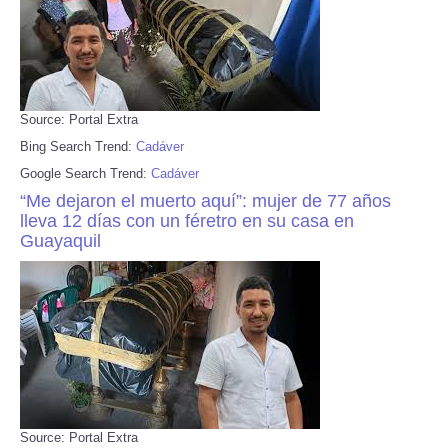
Source: Portal Extra
Bing Search Trend:
Cadáver
Google Search Trend:
Cadáver
“Me dejaron el muerto aquí”: mujer de 77 años
lleva 12 días con un féretro en su casa en
Guayaquil
Source: Portal Extra