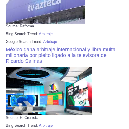
Source: Reforma
Bing Search Trend:
Arbitraje
Google Search Trend:
Arbitraje
México gana arbitraje internacional y libra multa
millonaria por pleito ligado a la televisora de
Ricardo Salinas
Source: El Cronista
Bing Search Trend:
Arbitraje