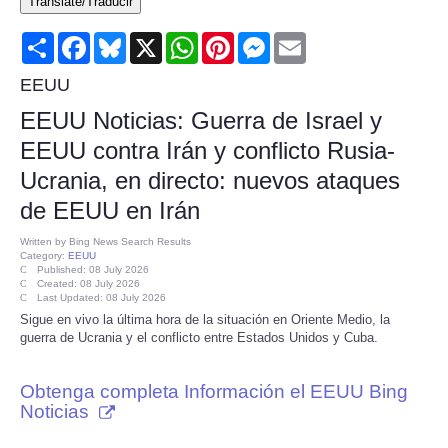
Translate/Traducir
Consumer
Share
Facebook
Bluesky
X
WhatsApp
Pinterest
Messenger
Email
Consumer Affairs Recalls
EEUU
EEUU Noticias: Guerra de Israel y
Food & Drug Recalls
EEUU contra Irán y conflicto Rusia-
Ucrania, en directo: nuevos ataques
Product Safety News
de EEUU en Irán
Entertainment
Written by
Bing News Search Results
Category:
EEUU
Published: 08 July 2026
Health
Created: 08 July 2026
Last Updated: 08 July 2026
Sigue en vivo la última hora de la situación en Oriente Medio, la
Pets
guerra de Ucrania y el conflicto entre Estados Unidos y Cuba.
Politics
Obtenga completa Información el EEUU Bing
Noticias
Press Releases