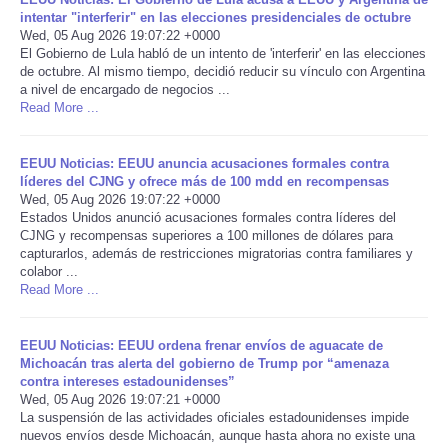
intentar "interferir" en las elecciones presidenciales de octubre
Wed, 05 Aug 2026 19:07:22 +0000
Portada de Noticias
El Gobierno de Lula habló de un intento de 'interferir' en las elecciones
de octubre. Al mismo tiempo, decidió reducir su vínculo con Argentina
America Latina
a nivel de encargado de negocios ...
Read More ...
Ciencia
EEUU Noticias: EEUU anuncia acusaciones formales contra
líderes del CJNG y ofrece más de 100 mdd en recompensas
Deportes
Wed, 05 Aug 2026 19:07:22 +0000
Estados Unidos anunció acusaciones formales contra líderes del
CJNG y recompensas superiores a 100 millones de dólares para
EEUU
capturarlos, además de restricciones migratorias contra familiares y
colabor ...
Especiales
Read More ...
Internacionales
EEUU Noticias: EEUU ordena frenar envíos de aguacate de
Michoacán tras alerta del gobierno de Trump por “amenaza
contra intereses estadounidenses”
Negocios
Wed, 05 Aug 2026 19:07:21 +0000
La suspensión de las actividades oficiales estadounidenses impide
nuevos envíos desde Michoacán, aunque hasta ahora no existe una
Salud