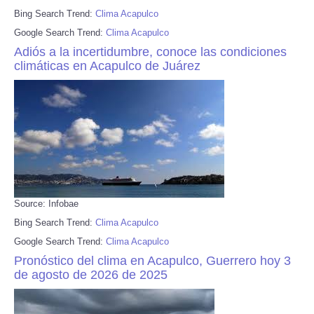
Bing Search Trend:
Clima Acapulco
Google Search Trend:
Clima Acapulco
Adiós a la incertidumbre, conoce las condiciones
climáticas en Acapulco de Juárez
Source: Infobae
Bing Search Trend:
Clima Acapulco
Google Search Trend:
Clima Acapulco
Pronóstico del clima en Acapulco, Guerrero hoy 3
de agosto de 2026 de 2025