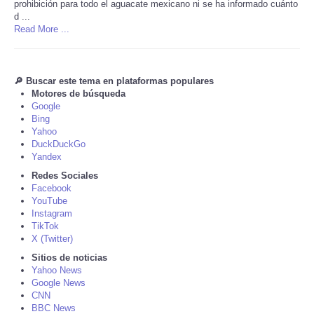
prohibición para todo el aguacate mexicano ni se ha informado cuánto
d ...
Tecnologia
Read More ...
Tiempo
🔎 Buscar este tema en plataformas populares
Motores de búsqueda
CATEGORIES
Google
Bing
Yahoo
CARTOONS
DuckDuckGo
Yandex
CONTACT
Redes Sociales
Facebook
YouTube
SEARCH
Instagram
TikTok
X (Twitter)
SHOPPING
Sitios de noticias
Yahoo News
Daily Deals
Google News
CNN
BBC News
RobinsPost Store