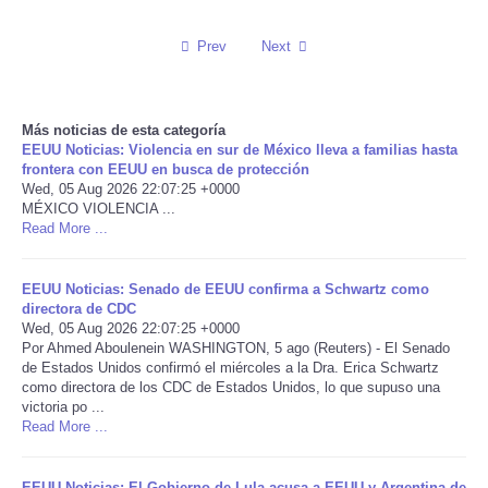
Reviews
Prev
Next
Science
Más noticias de esta categoría
Social
EEUU Noticias: Violencia en sur de México lleva a familias hasta
frontera con EEUU en busca de protección
Wed, 05 Aug 2026 22:07:25 +0000
Sports
MÉXICO VIOLENCIA ...
Read More ...
Technology
EEUU Noticias: Senado de EEUU confirma a Schwartz como
Travel
directora de CDC
Wed, 05 Aug 2026 22:07:25 +0000
Por Ahmed Aboulenein WASHINGTON, 5 ago (Reuters) - El Senado
USA
de Estados Unidos confirmó el miércoles a la Dra. Erica Schwartz
como directora de los CDC de Estados Unidos, lo que supuso una
victoria po ...
World
Read More ...
NOTICIAS
EEUU Noticias: El Gobierno de Lula acusa a EEUU y Argentina de