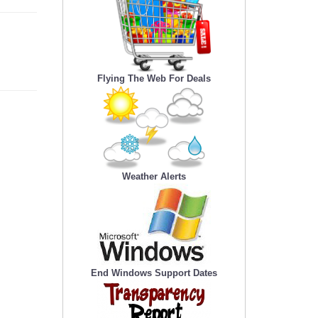
Flying The Web For Deals
Weather Alerts
End Windows Support Dates