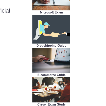
cial
Microsoft Exam
Dropshipping Guide
E-commerce Guide
Career Exam Study