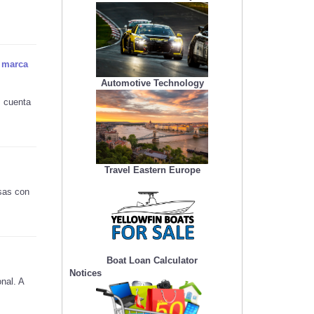
a marca
Automotive Technology
, cuenta
Travel Eastern Europe
sas con
Boat Loan Calculator
Notices
nal. A