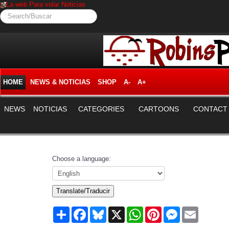
La web Para volar Noticias
Search/Buscar
HOME
NEWS & NOTICIAS
SHOP
A-
A+
NEWS
NOTICIAS
CATEGORIES
CARTOONS
CONTACT
Choose a language:
Translate/Traducir
Share
Facebook
Bluesky
X
WhatsApp
Pinterest
Messenger
Email