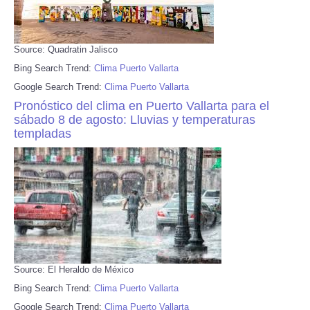
Source: Quadratin Jalisco
Bing Search Trend:
Clima Puerto Vallarta
Google Search Trend:
Clima Puerto Vallarta
Pronóstico del clima en Puerto Vallarta para el
sábado 8 de agosto: Lluvias y temperaturas
templadas
Source: El Heraldo de México
Bing Search Trend:
Clima Puerto Vallarta
Google Search Trend:
Clima Puerto Vallarta