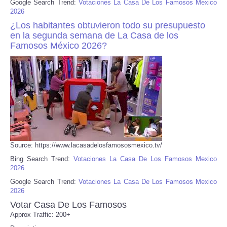
Google Search Trend:
Votaciones La Casa De Los Famosos Mexico
2026
¿Los habitantes obtuvieron todo su presupuesto
en la segunda semana de La Casa de los
Famosos México 2026?
Source: https://www.lacasadelosfamososmexico.tv/
Bing Search Trend:
Votaciones La Casa De Los Famosos Mexico
2026
Google Search Trend:
Votaciones La Casa De Los Famosos Mexico
2026
Votar Casa De Los Famosos
Approx Traffic: 200+