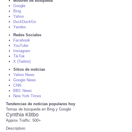
Motores de búsqueda
Google
Tecnologia
Bing
Yahoo
DuckDuckGo
Tiempo
Yandex
Redes Sociales
Facebook
CATEGORIES
YouTube
Instagram
CARTOONS
TikTok
X (Twitter)
Sitios de noticias
CONTACT
Yahoo News
Google News
CNN
SEARCH
BBC News
New York Times
SHOPPING
Tendencias de noticias populares hoy
Temas de búsqueda en Bing y Google
Cynthia Klitbo
Daily Deals
Approx Traffic: 500+
Description:
RobinsPost Store