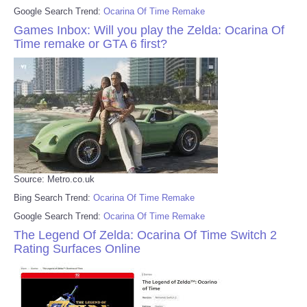
Google Search Trend:
Ocarina Of Time Remake
Games Inbox: Will you play the Zelda: Ocarina Of
Time remake or GTA 6 first?
Source: Metro.co.uk
Bing Search Trend:
Ocarina Of Time Remake
Google Search Trend:
Ocarina Of Time Remake
The Legend Of Zelda: Ocarina Of Time Switch 2
Rating Surfaces Online