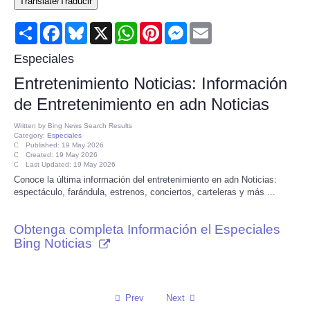
Translate/Traducir
Consumer
Share
Facebook
Bluesky
X
WhatsApp
Pinterest
Messenger
Email
Consumer Affairs Recalls
Especiales
Entretenimiento Noticias: Información
Food & Drug Recalls
de Entretenimiento en adn Noticias
Product Safety News
Written by
Bing News Search Results
Category:
Especiales
Published: 19 May 2026
Created: 19 May 2026
Entertainment
Last Updated: 19 May 2026
Conoce la última información del entretenimiento en adn Noticias:
espectáculo, farándula, estrenos, conciertos, carteleras y más ...
Health
Obtenga completa Información el Especiales
Pets
Bing Noticias
Politics
Press Releases
Prev
Next