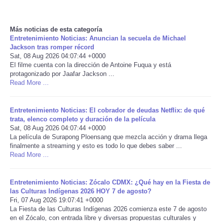
Reviews
Más noticias de esta categoría
Entretenimiento Noticias: Anuncian la secuela de Michael
Science
Jackson tras romper récord
Sat, 08 Aug 2026 04:07:44 +0000
El filme cuenta con la dirección de Antoine Fuqua y está
Social
protagonizado por Jaafar Jackson ...
Read More ...
Sports
Entretenimiento Noticias: El cobrador de deudas Netflix: de qué
Technology
trata, elenco completo y duración de la película
Sat, 08 Aug 2026 04:07:44 +0000
La película de Surapong Ploensang que mezcla acción y drama llega
Travel
finalmente a streaming y esto es todo lo que debes saber ...
Read More ...
USA
Entretenimiento Noticias: Zócalo CDMX: ¿Qué hay en la Fiesta de
World
las Culturas Indígenas 2026 HOY 7 de agosto?
Fri, 07 Aug 2026 19:07:41 +0000
La Fiesta de las Culturas Indígenas 2026 comienza este 7 de agosto
NOTICIAS
en el Zócalo, con entrada libre y diversas propuestas culturales y