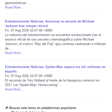
gastronómicas ...
Read More ...
Portada de Noticias
Entretenimiento Noticias: Anuncian la secuela de Michael
America Latina
Jackson tras romper récord
Fri, 07 Aug 2026 16:07:48 +0000
Ciencia
La industria del entretenimiento se encuentra revolucionada tras el
anuncio oficial de una secuela cinematográfica sobre Michael
Jackson, el icónico "Rey del Pop" que continúa cautivando a millones
Deportes
de ...
Read More ...
EEUU
Entretenimiento Noticias: Spider-Man supera los mil millones en
taquilla
Especiales
Fri, 07 Aug 2026 10:07:49 +0000
El recorrido de Tom Holland al frente de la franquicia comenzó en
Internacionales
2017 con 'Spider-Man: Homecoming' ...
Read More ...
Negocios
🔎 Buscar este tema en plataformas populares
Salud