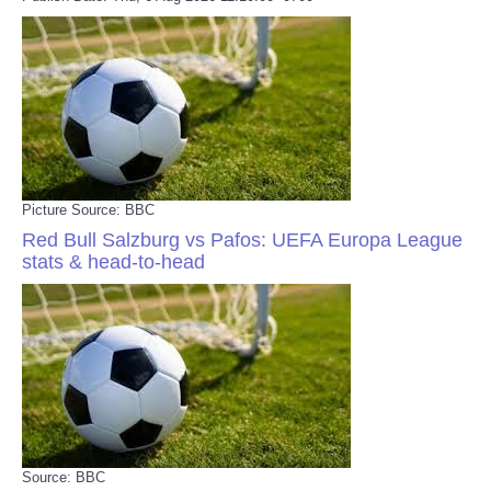
Picture Source: BBC
Red Bull Salzburg vs Pafos: UEFA Europa League
stats & head-to-head
Source: BBC