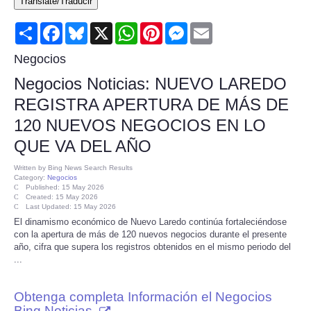
Translate/Traducir
Consumer
Share
Facebook
Bluesky
X
WhatsApp
Pinterest
Messenger
Email
Consumer Affairs Recalls
Negocios
Negocios Noticias: NUEVO LAREDO
Food & Drug Recalls
REGISTRA APERTURA DE MÁS DE
120 NUEVOS NEGOCIOS EN LO
Product Safety News
QUE VA DEL AÑO
Entertainment
Written by
Bing News Search Results
Category:
Negocios
Published: 15 May 2026
Health
Created: 15 May 2026
Last Updated: 15 May 2026
El dinamismo económico de Nuevo Laredo continúa fortaleciéndose
Pets
con la apertura de más de 120 nuevos negocios durante el presente
año, cifra que supera los registros obtenidos en el mismo periodo del
...
Politics
Obtenga completa Información el Negocios
Press Releases
Bing Noticias