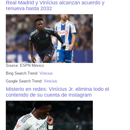
Real Madrid y Vinícius alcanzan acuerdo y
renueva hasta 2032
Source: ESPN México
Bing Search Trend:
Vinicius
Google Search Trend:
Vinicius
Misterio en redes: Vinícius Jr. elimina todo el
contenido de su cuenta de Instagram