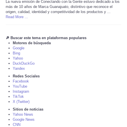
La nueva emisión de Conectando con la Gente estuvo dedicado a los
más de 10 años de Marca Guanajuato, distintivo que reconoce el
Tecnologia
origen, calidad, identidad y competitividad de los productos y ...
Read More ...
Tiempo
🔎 Buscar este tema en plataformas populares
CATEGORIES
Motores de búsqueda
Google
Bing
CARTOONS
Yahoo
DuckDuckGo
CONTACT
Yandex
Redes Sociales
Facebook
SEARCH
YouTube
Instagram
TikTok
SHOPPING
X (Twitter)
Sitios de noticias
Daily Deals
Yahoo News
Google News
CNN
RobinsPost Store