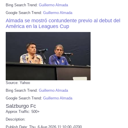
Bing Search Trend:
Guillermo Almada
Google Search Trend:
Guillermo Almada
Almada se mostró contundente previo al debut del
América en la Leagues Cup
Source: Yahoo
Bing Search Trend:
Guillermo Almada
Google Search Trend:
Guillermo Almada
Salzburgo Fc
Approx Traffic: 500+
Description:
Publish Date: Thu, 6 Aug 2026 11:10:00 -0700