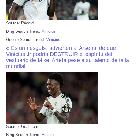
Source: Récord
Bing Search Trend:
Vinicius
Google Search Trend:
Vinicius
«¡Es un riesgo!»: advierten al Arsenal de que
Vinicius Jr podría DESTRUIR el espíritu del
vestuario de Mikel Arteta pese a su talento de talla
mundial
Source: Goal.com
Bing Search Trend:
Vinicius