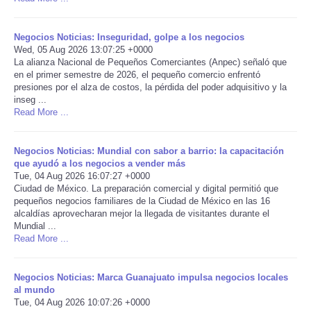
Portada de Noticias
Negocios Noticias: Inseguridad, golpe a los negocios
Wed, 05 Aug 2026 13:07:25 +0000
America Latina
La alianza Nacional de Pequeños Comerciantes (Anpec) señaló que
en el primer semestre de 2026, el pequeño comercio enfrentó
presiones por el alza de costos, la pérdida del poder adquisitivo y la
Ciencia
inseg ...
Read More ...
Deportes
Negocios Noticias: Mundial con sabor a barrio: la capacitación
que ayudó a los negocios a vender más
EEUU
Tue, 04 Aug 2026 16:07:27 +0000
Ciudad de México. La preparación comercial y digital permitió que
Especiales
pequeños negocios familiares de la Ciudad de México en las 16
alcaldías aprovecharan mejor la llegada de visitantes durante el
Mundial ...
Internacionales
Read More ...
Negocios
Negocios Noticias: Marca Guanajuato impulsa negocios locales
al mundo
Tue, 04 Aug 2026 10:07:26 +0000
Salud