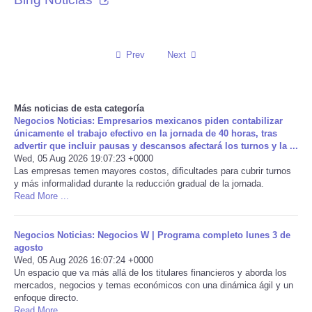
Reviews
Prev
Next
Science
Social
Más noticias de esta categoría
Negocios Noticias: Empresarios mexicanos piden contabilizar
Sports
únicamente el trabajo efectivo en la jornada de 40 horas, tras
advertir que incluir pausas y descansos afectará los turnos y la ...
Wed, 05 Aug 2026 19:07:23 +0000
Technology
Las empresas temen mayores costos, dificultades para cubrir turnos
y más informalidad durante la reducción gradual de la jornada.
Read More ...
Travel
USA
Negocios Noticias: Negocios W | Programa completo lunes 3 de
agosto
Wed, 05 Aug 2026 16:07:24 +0000
World
Un espacio que va más allá de los titulares financieros y aborda los
mercados, negocios y temas económicos con una dinámica ágil y un
enfoque directo.
NOTICIAS
Read More ...