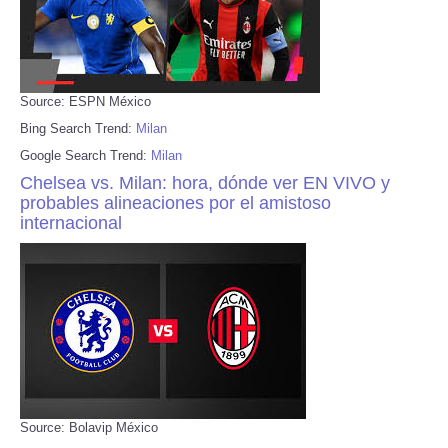
Source: ESPN México
Bing Search Trend:
Milan
Google Search Trend:
Milan
Chelsea vs. Milan: hora, dónde ver EN VIVO y
probables alineaciones por el amistoso
internacional
Source: Bolavip México