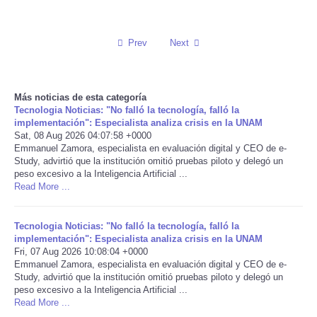
Reviews
Prev
Next
Science
Social
Más noticias de esta categoría
Tecnologia Noticias: "No falló la tecnología, falló la
implementación": Especialista analiza crisis en la UNAM
Sports
Sat, 08 Aug 2026 04:07:58 +0000
Emmanuel Zamora, especialista en evaluación digital y CEO de e-
Study, advirtió que la institución omitió pruebas piloto y delegó un
Technology
peso excesivo a la Inteligencia Artificial ...
Read More ...
Travel
Tecnologia Noticias: "No falló la tecnología, falló la
USA
implementación": Especialista analiza crisis en la UNAM
Fri, 07 Aug 2026 10:08:04 +0000
Emmanuel Zamora, especialista en evaluación digital y CEO de e-
World
Study, advirtió que la institución omitió pruebas piloto y delegó un
peso excesivo a la Inteligencia Artificial ...
Read More ...
NOTICIAS