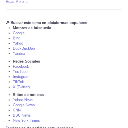
Read More ...
Tecnologia
🔎 Buscar este tema en plataformas populares
Tiempo
Motores de búsqueda
Google
Bing
CATEGORIES
Yahoo
DuckDuckGo
Yandex
CARTOONS
Redes Sociales
Facebook
CONTACT
YouTube
Instagram
TikTok
SEARCH
X (Twitter)
Sitios de noticias
SHOPPING
Yahoo News
Google News
CNN
Daily Deals
BBC News
New York Times
RobinsPost Store