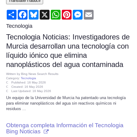
Translate/Traducir
Consumer
Share
Facebook
Bluesky
X
WhatsApp
Pinterest
Messenger
Email
Consumer Affairs Recalls
Tecnologia
Tecnologia Noticias: Investigadores de
Food & Drug Recalls
Murcia desarrollan una tecnología con
líquido iónico que elimina
Product Safety News
nanoplásticos del agua contaminada
Entertainment
Written by
Bing News Search Results
Category:
Tecnologia
Published: 16 May 2026
Health
Created: 16 May 2026
Last Updated: 16 May 2026
Un equipo de la Universidad de Murcia ha patentado una tecnología
Pets
para eliminar nanoplásticos del agua sin reactivos químicos ni
residuos ...
Politics
Obtenga completa Información el Tecnologia
Bing Noticias
Press Releases