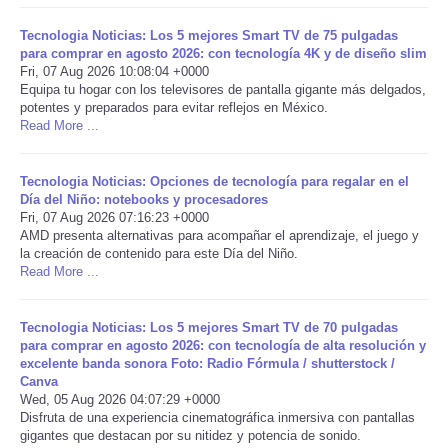
Tecnologia Noticias: Los 5 mejores Smart TV de 75 pulgadas
Portada de Noticias
para comprar en agosto 2026: con tecnología 4K y de diseño slim
Fri, 07 Aug 2026 10:08:04 +0000
America Latina
Equipa tu hogar con los televisores de pantalla gigante más delgados,
potentes y preparados para evitar reflejos en México.
Read More ...
Ciencia
Tecnologia Noticias: Opciones de tecnología para regalar en el
Deportes
Día del Niño: notebooks y procesadores
Fri, 07 Aug 2026 07:16:23 +0000
AMD presenta alternativas para acompañar el aprendizaje, el juego y
EEUU
la creación de contenido para este Día del Niño.
Read More ...
Especiales
Tecnologia Noticias: Los 5 mejores Smart TV de 70 pulgadas
Internacionales
para comprar en agosto 2026: con tecnología de alta resolución y
excelente banda sonora Foto: Radio Fórmula / shutterstock /
Canva
Negocios
Wed, 05 Aug 2026 04:07:29 +0000
Disfruta de una experiencia cinematográfica inmersiva con pantallas
gigantes que destacan por su nitidez y potencia de sonido.
Salud