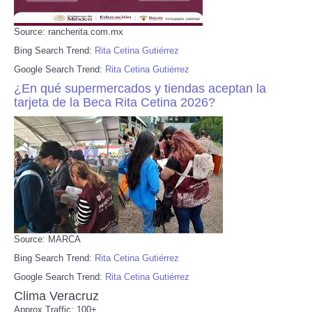
Source: rancherita.com.mx
Bing Search Trend:
Rita Cetina Gutiérrez
Google Search Trend:
Rita Cetina Gutiérrez
¿En qué supermercados y tiendas aceptan la
tarjeta de la Beca Rita Cetina 2026?
Source: MARCA
Bing Search Trend:
Rita Cetina Gutiérrez
Google Search Trend:
Rita Cetina Gutiérrez
Clima Veracruz
Approx Traffic: 100+