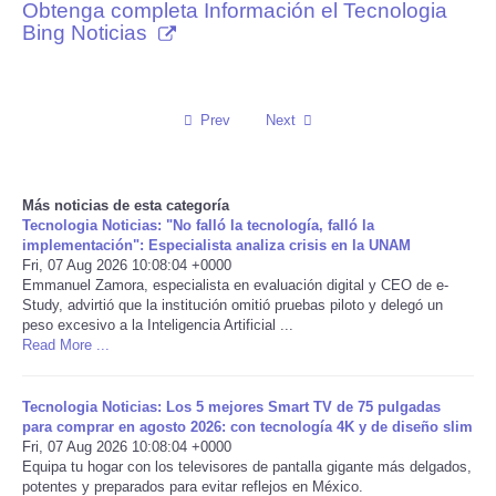
Obtenga completa Información el Tecnologia
Bing Noticias
Reviews
Science
Prev
Next
Social
Sports
Más noticias de esta categoría
Tecnologia Noticias: "No falló la tecnología, falló la
implementación": Especialista analiza crisis en la UNAM
Technology
Fri, 07 Aug 2026 10:08:04 +0000
Emmanuel Zamora, especialista en evaluación digital y CEO de e-
Study, advirtió que la institución omitió pruebas piloto y delegó un
Travel
peso excesivo a la Inteligencia Artificial ...
Read More ...
USA
Tecnologia Noticias: Los 5 mejores Smart TV de 75 pulgadas
World
para comprar en agosto 2026: con tecnología 4K y de diseño slim
Fri, 07 Aug 2026 10:08:04 +0000
Equipa tu hogar con los televisores de pantalla gigante más delgados,
NOTICIAS
potentes y preparados para evitar reflejos en México.