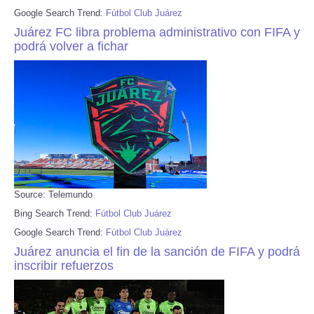
Google Search Trend:
Fútbol Club Juárez
Juárez FC libra problema administrativo con FIFA y
podrá volver a fichar
Source: Telemundo
Bing Search Trend:
Fútbol Club Juárez
Google Search Trend:
Fútbol Club Juárez
Juárez anuncia el fin de la sanción de FIFA y podrá
inscribir refuerzos