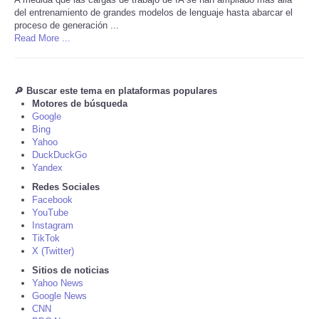
del entrenamiento de grandes modelos de lenguaje ‌hasta abarcar el
proceso ​de generación ...
Tecnologia
Read More ...
Tiempo
🔎 Buscar este tema en plataformas populares
CATEGORIES
Motores de búsqueda
Google
Bing
CARTOONS
Yahoo
DuckDuckGo
Yandex
CONTACT
Redes Sociales
Facebook
SEARCH
YouTube
Instagram
TikTok
SHOPPING
X (Twitter)
Sitios de noticias
Daily Deals
Yahoo News
Google News
CNN
RobinsPost Store