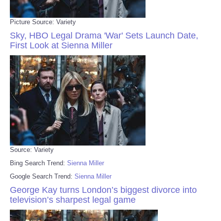
Picture Source: Variety
Sky, HBO Legal Drama 'War' Sets Launch Date,
First Look at Sienna Miller
Source: Variety
Bing Search Trend:
Sienna Miller
Google Search Trend:
Sienna Miller
George Kay turns London’s biggest divorce into
television’s sharpest legal game