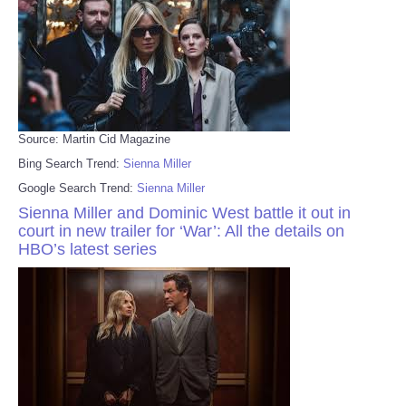
Source: Martin Cid Magazine
Bing Search Trend:
Sienna Miller
Google Search Trend:
Sienna Miller
Sienna Miller and Dominic West battle it out in
court in new trailer for ‘War’: All the details on
HBO’s latest series