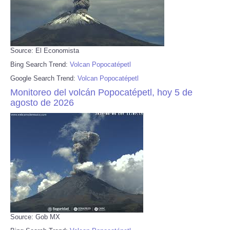
Source: El Economista
Bing Search Trend:
Volcan Popocatépetl
Google Search Trend:
Volcan Popocatépetl
Monitoreo del volcán Popocatépetl, hoy 5 de
agosto de 2026
Source: Gob MX