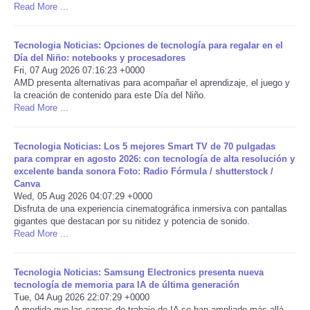
Read More ...
Portada de Noticias
Tecnologia Noticias: Opciones de tecnología para regalar en el
Día del Niño: notebooks y procesadores
America Latina
Fri, 07 Aug 2026 07:16:23 +0000
AMD presenta alternativas para acompañar el aprendizaje, el juego y
Ciencia
la creación de contenido para este Día del Niño.
Read More ...
Deportes
Tecnologia Noticias: Los 5 mejores Smart TV de 70 pulgadas
para comprar en agosto 2026: con tecnología de alta resolución y
EEUU
excelente banda sonora Foto: Radio Fórmula / shutterstock /
Canva
Wed, 05 Aug 2026 04:07:29 +0000
Especiales
Disfruta de una experiencia cinematográfica inmersiva con pantallas
gigantes que destacan por su nitidez y potencia de sonido.
Internacionales
Read More ...
Negocios
Tecnologia Noticias: Samsung Electronics presenta nueva
tecnología de memoria para IA de última generación
Tue, 04 Aug 2026 22:07:29 +0000
Salud
A medida que las cargas de trabajo de IA se han ampliado más allá