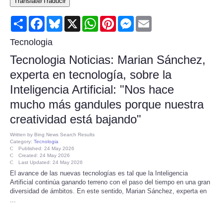
Translate/Traducir
Consumer
Share
Facebook
Bluesky
X
WhatsApp
Pinterest
Messenger
Email
Consumer Affairs Recalls
Tecnologia
Tecnologia Noticias: Marian Sánchez,
Food & Drug Recalls
experta en tecnología, sobre la
Inteligencia Artificial: "Nos hace
Product Safety News
mucho más gandules porque nuestra
Entertainment
creatividad está bajando"
Written by
Bing News Search Results
Health
Category:
Tecnologia
Published: 24 May 2026
Created: 24 May 2026
Last Updated: 24 May 2026
Pets
El avance de las nuevas tecnologías es tal que la Inteligencia
Artificial continúa ganando terreno con el paso del tiempo en una gran
Politics
diversidad de ámbitos. En este sentido, Marian Sánchez, experta en
...
Press Releases